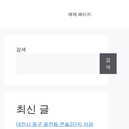
예제 페이지
검색
검
색
최신 글
대전시 동구 용전동 큰솔2단지 아파