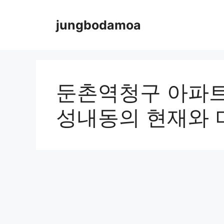
Skip
to
jungbodamoa
content
둔촌역청구 아파트
성내동의 현재와 