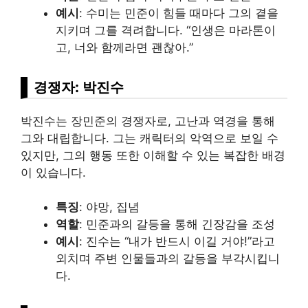
예시
: 수미는 민준이 힘들 때마다 그의 곁을
지키며 그를 격려합니다. “인생은 마라톤이
고, 너와 함께라면 괜찮아.”
경쟁자: 박진수
박진수는 장민준의 경쟁자로, 고난과 역경을 통해
그와 대립합니다. 그는 캐릭터의 악역으로 보일 수
있지만, 그의 행동 또한 이해할 수 있는 복잡한 배경
이 있습니다.
특징
: 야망, 집념
역할
: 민준과의 갈등을 통해 긴장감을 조성
예시
: 진수는 “내가 반드시 이길 거야!”라고
외치며 주변 인물들과의 갈등을 부각시킵니
다.