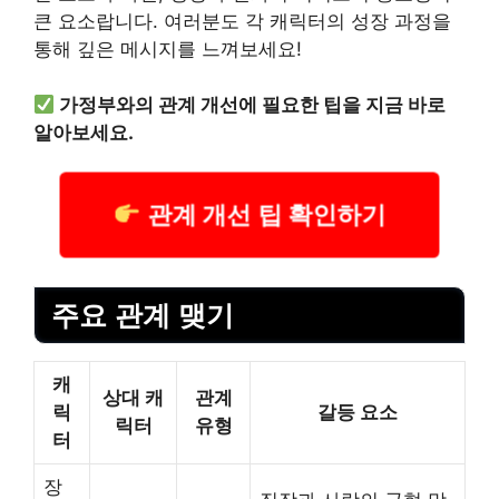
큰 요소랍니다. 여러분도 각 캐릭터의 성장 과정을
통해 깊은 메시지를 느껴보세요!
가정부와의 관계 개선에 필요한 팁을 지금 바로
알아보세요.
관계 개선 팁 확인하기
주요 관계 맺기
캐
상대 캐
관계
릭
갈등 요소
릭터
유형
터
장