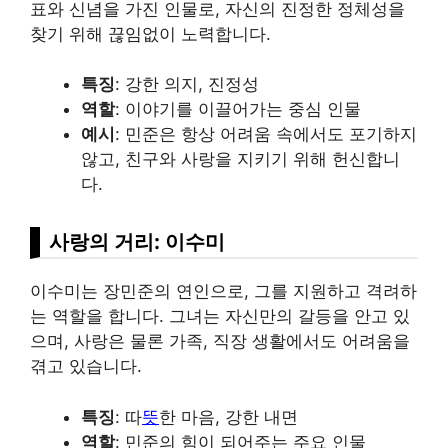
표와 신념을 가진 인물로, 자신의 진정한 정체성을
찾기 위해 끊임없이 노력합니다.
특징
: 강한 의지, 진정성
역할
: 이야기를 이끌어가는 중심 인물
예시
: 민준은 항상 어려움 속에서도 포기하지
않고, 친구와 사랑을 지키기 위해 헌신합니
다.
사랑의 거리: 이수미
이수미는 장민준의 연인으로, 그를 지원하고 격려하
는 역할을 합니다. 그녀는 자신만의 갈등을 안고 있
으며, 사랑은 물론 가족, 직장 생활에서도 어려움을
겪고 있습니다.
특징
: 따
뜻
한 마음, 강한 내면
역할
: 민준의 힘이 되어주는 주요 인물