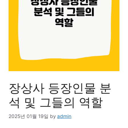
장상사 등장인물 분
석 및 그들의 역할
2025년 01월 19일
by
admin