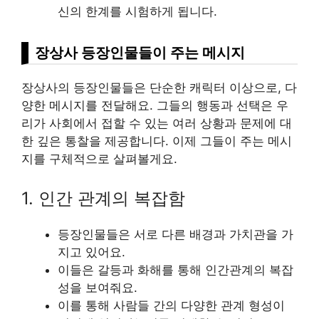
신의 한계를 시험하게 됩니다.
장상사 등장인물들이 주는 메시지
장상사의 등장인물들은 단순한 캐릭터 이상으로, 다
양한 메시지를 전달해요. 그들의 행동과 선택은 우
리가 사회에서 접할 수 있는 여러 상황과 문제에 대
한 깊은 통찰을 제공합니다. 이제 그들이 주는 메시
지를 구체적으로 살펴볼게요.
1. 인간 관계의 복잡함
등장인물들은 서로 다른 배경과 가치관을 가
지고 있어요.
이들은 갈등과 화해를 통해 인간관계의 복잡
성을 보여줘요.
이를 통해 사람들 간의 다양한 관계 형성이