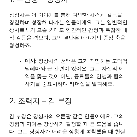
장상사는 이 이야기를 통해 다양한 사건과 갈등을
경험하며 성장해 나가는 인물이에요. 그는 일반적인
상사로서의 모습 외에도 인간적인 감정과 복잡한 내
적 갈등을 겪으며, 그의 결단은 이야기의 중심 축을
형성하죠.
예시:
장상사의 선택은 그가 직면하는 도덕적
딜레마와 큰 관련이 있어요. 그는 자신의 이
익을 쫓는 것이 아닌, 동료들의 안녕과 팀의
사기를 중요시하며 리더십을 발휘해요.
2. 조력자 – 김 부장
김 부장은 장상사의 오른팔 같은 인물이에요. 그의
경험과 지혜는 장상사가 결정할 때 큰 도움을 줍니
다. 그는 장상사가 어려운 상황에 봉착했을 때 현실