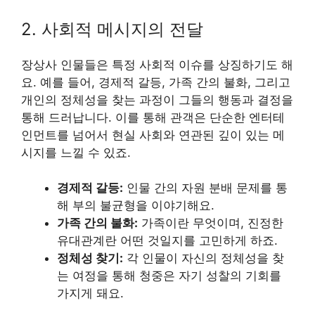
2. 사회적 메시지의 전달
장상사 인물들은 특정 사회적 이슈를 상징하기도 해
요. 예를 들어, 경제적 갈등, 가족 간의 불화, 그리고
개인의 정체성을 찾는 과정이 그들의 행동과 결정을
통해 드러납니다. 이를 통해 관객은 단순한 엔터테
인먼트를 넘어서 현실 사회와 연관된 깊이 있는 메
시지를 느낄 수 있죠.
경제적 갈등:
인물 간의 자원 분배 문제를 통
해 부의 불균형을 이야기해요.
가족 간의 불화:
가족이란 무엇이며, 진정한
유대관계란 어떤 것일지를 고민하게 하죠.
정체성 찾기:
각 인물이 자신의 정체성을 찾
는 여정을 통해 청중은 자기 성찰의 기회를
가지게 돼요.