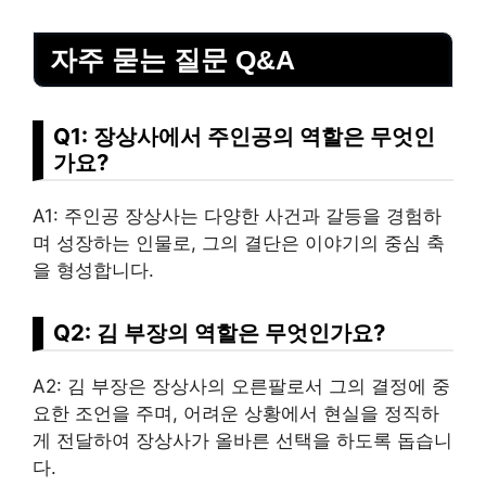
자주 묻는 질문 Q&A
Q1: 장상사에서 주인공의 역할은 무엇인
가요?
A1: 주인공 장상사는 다양한 사건과 갈등을 경험하
며 성장하는 인물로, 그의 결단은 이야기의 중심 축
을 형성합니다.
Q2: 김 부장의 역할은 무엇인가요?
A2: 김 부장은 장상사의 오른팔로서 그의 결정에 중
요한 조언을 주며, 어려운 상황에서 현실을 정직하
게 전달하여 장상사가 올바른 선택을 하도록 돕습니
다.