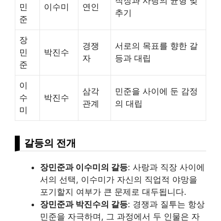
직장과 사랑의 균형 맞
민
이수미
연인
추기
준
장
경쟁
서로의 목표를 향한 갈
민
박진수
자
등과 대립
준
이
삼각
민준을 사이에 둔 감정
수
박진수
관계
의 대립
미
갈등의 전개
장민준과 이수미의 갈등
: 사랑과 직장 사이에
서의 선택, 이수미가 자신의 직업적 야망을
포기할지 여부가 큰 문제로 대두됩니다.
장민준과 박진수의 갈등
: 경쟁과 질투는 항상
민준을 자극하며, 그 과정에서 두 인물은 자