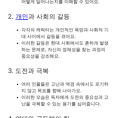
어떻게 일어나는지를 이해할 수 있어요.
2.
개인
과 사회의 갈등
각각의 캐릭터는 개인적인 욕망과 사회적 기
대 사이에서 갈등을 겪어요.
이러한 갈등은 현대 사회에서도 흔하게 발생
하는 문제로, 자신의 정체성을 찾는 과정의
중요성을 강조해요.
3. 도전과 극복
여러 인물들은 고난과 역경 속에서도 포기하
지 않고 목표를 향해 나아가요.
이러한 모습은 독자에게 도전의 중요성과 고
난을 극복할 수 있는 용기를 심어줍니다.