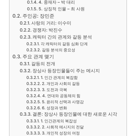
4. 중재자 – 박 대리
5. 상징적 인물 – 최 사원
주인공: 장민준
사랑의 거리: 이수미
경쟁자: 박진수
캐릭터 간의 관계와 갈등 분석
각 캐릭터의 갈등 심화 단계
갈등 분석의 중요성
주요 관계 맺기
갈등의 전개
장상사 등장인물들이 주는 메시지
1. 인간 관계의 복잡함
2. 개인과 사회의 갈등
3. 도전과 극복
4. 연대와 공동체의 힘
5. 윤리적 선택과 사명감
6. 성장과 변화
결론: 장상사 등장인물에 대한 새로운 시각
1. 인간관계의 복잡성
2. 사회적 메시지의 전달
3. 개인적 성장의 여정